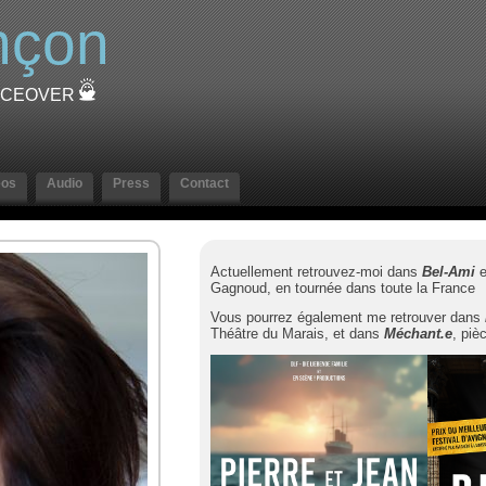
nçon
OICEOVER
eos
Audio
Press
Contact
Actuellement retrouvez-moi dans
Bel-Ami
Gagnoud, en tournée dans toute la France
Vous pourrez également me retrouver dans
Théâtre du Marais, et dans
Méchant.e
, piè