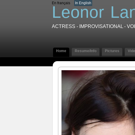
En français
In English
Leonor
La
ACTRESS - IMPROVISATIONAL - V
Home
Resume/Info
Pictures
Vid